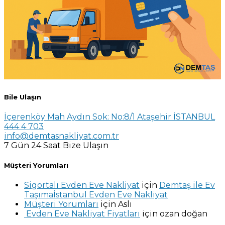
Bile Ulaşın
İçerenköy Mah Aydın Sok: No:8/1 Ataşehir İSTANBUL
444 4 703
info@demtasnakliyat.com.tr
7 Gün 24 Saat Bize Ulaşın
Müşteri Yorumları
Sigortalı Evden Eve Nakliyat
için
Demtaş ile Ev
Taşımaİstanbul Evden Eve Nakliyat
Müşteri Yorumları
için
Aslı
Evden Eve Nakliyat Fiyatları
için
ozan doğan