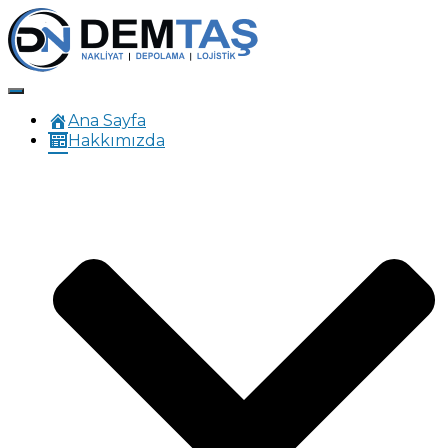
Menüyü
aç/kapa
Ana Sayfa
Hakkımızda